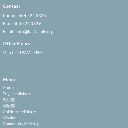
Contact
Phone:
604.524.3336
Fax:
604.524.0329
Email
:
info@bacfamily.org
Office Hours
Mon to Fri 9AM - 5PM
Menu
About
English Ministry
粵語部
国语部
Children's Ministry
Missions
Community Ministry