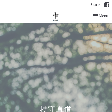
Search
Toggle nav
Menu
持守真道