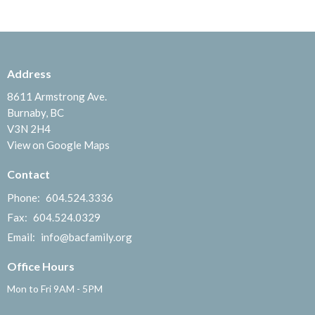
Address
8611 Armstrong Ave.
Burnaby, BC
V3N 2H4
View on Google Maps
Contact
Phone:
604.524.3336
Fax:
604.524.0329
Email
:
info@bacfamily.org
Office Hours
Mon to Fri 9AM - 5PM