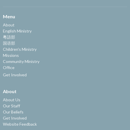
Menu
About
English Ministry
粵語部
国语部
Children's Ministry
Missions
Community Ministry
Office
Get Involved
About
About Us
Our Staff
Our Beliefs
Get Involved
Website Feedback