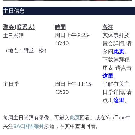
主日信息
聚会 (联系人)
時間
备注
周日上午 9:25-
实体崇拜及
主日崇拜
10:40
聚会詳情, 请
（地点：附堂二楼）
参阅
此页
。
下载崇拜程
序表, 请点击
这里
。
主日学
周日上午 11:15-
了解有关主
12:30
日学详情, 请
点击
这里
。
每周主日崇拜有录像，可进入
此页
回看。或在YouTube中
关注
BAC国语敬拜
频道，在其中查询回看。