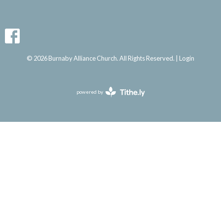
© 2026 Burnaby Alliance Church. All Rights Reserved. |
Login
powered by
Website
Developed
by
Tithely